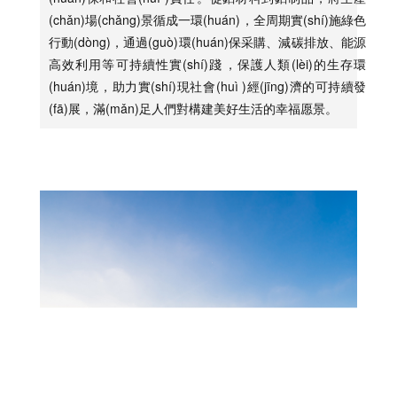
(chǎn)場(chǎng)景循成一環(huán)，全周期實(shí)施綠色
行動(dòng)，通過(guò)環(huán)保采購、減碳排放、能源
高效利用等可持續性實(shí)踐，保護人類(lèi)的生存環
(huán)境，助力實(shí)現社會(huì )經(jīng)濟的可持續發
(fā)展，滿(mǎn)足人們對構建美好生活的幸福愿景。