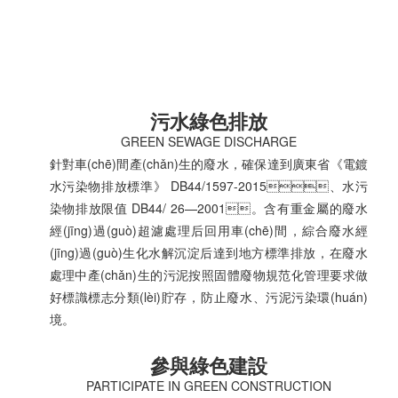
污水綠色排放
GREEN SEWAGE DISCHARGE
針對車(chē)間產(chǎn)生的廢水，確保達到廣東省《電鍍
水污染物排放標準》 DB44/1597-2015、水污
染物排放限值 DB44/ 26—2001。含有重金屬的廢水
經(jīng)過(guò)超濾處理后回用車(chē)間，綜合廢水經
(jīng)過(guò)生化水解沉淀后達到地方標準排放，在廢水
處理中產(chǎn)生的污泥按照固體廢物規范化管理要求做
好標識標志分類(lèi)貯存，防止廢水、污泥污染環(huán)
境。
參與綠色建設
PARTICIPATE IN GREEN CONSTRUCTION