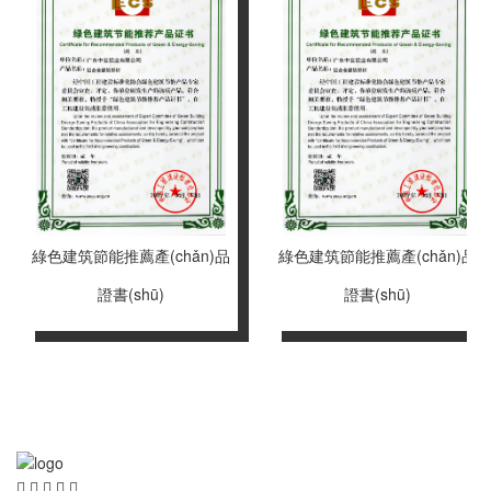
綠色建筑節能推薦產(chǎn)品
綠色建筑節能推薦產(chǎn)品
證書(shū)
證書(shū)