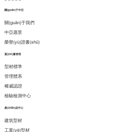
關(guān)于中亞
關(guān)于我們
中亞愿景
榮譽(yù)證書(shū)
質(zhì)量管理
型材標準
管理體系
權威認證
檢驗檢測中心
產(chǎn)品中心
建筑型材
工業(yè)型材